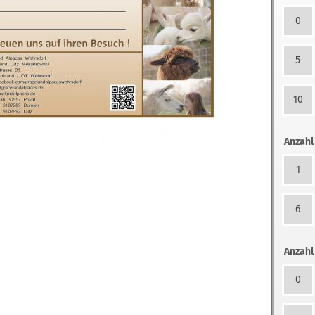
0
5
10
Anzahl
1
6
Anzahl
0