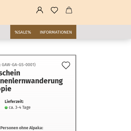
%SALE%
INFORMATIONEN
Auf
.:
GAW-GA-GS-0001
)
schein
den
nenlernwanderung
Merkzettel
opie
Lieferzeit:
ca. 3-4 Tage
 Personen ohne Alpaka: