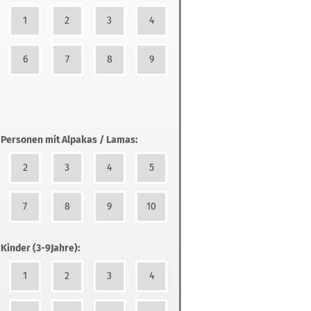
1
2
3
4
6
7
8
9
 Personen mit Alpakas / Lamas:
2
3
4
5
7
8
9
10
 Kinder (3-9Jahre):
1
2
3
4