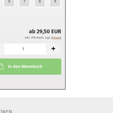
6
7
8
9
ab 29,50 EUR
inkl. 19% MwSt. zzgl.
Versand
In den Warenkorb
ONEN