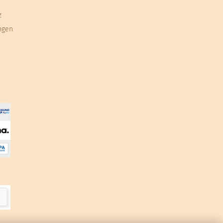
z
ngen