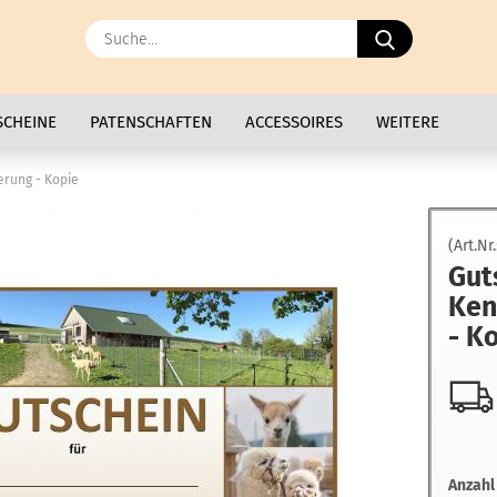
Suche...
SCHEINE
PATENSCHAFTEN
ACCESSOIRES
WEITERE
rung - Kopie
(Art.Nr
Gut
Ken
- K
Anzahl