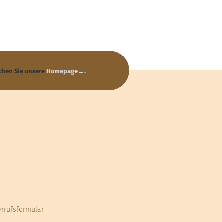
chen Sie unsere
Homepage→
.
errufsformular