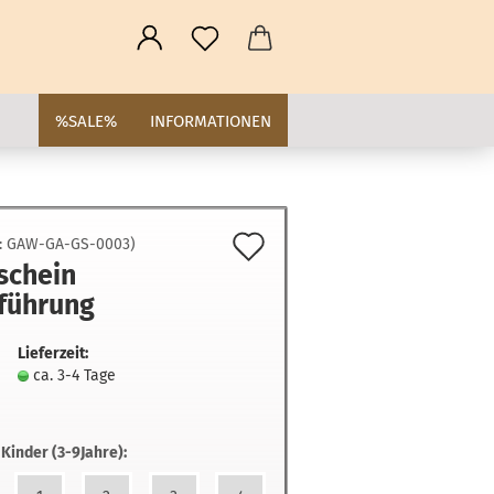
%SALE%
INFORMATIONEN
Auf
.:
GAW-GA-GS-0003
)
schein
den
führung
Merkzettel
Lieferzeit:
ca. 3-4 Tage
 Kinder (3-9Jahre):