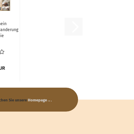
hein
wanderung
ie
EUR
chen Sie unsere
Homepage→
.