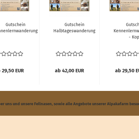
Gutschein
Gutschein
Gutsc
nnenlernwanderung
Halbtageswanderung
Kennenlern
- Kop
 29,50 EUR
ab 42,00 EUR
ab 29,50 
ber uns und unsere Fellnasen, sowie alle Angebote unserer Alpakafarm besu