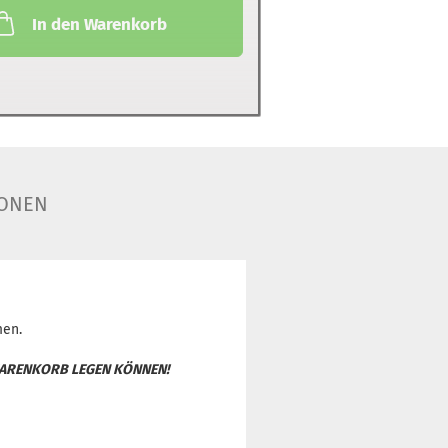
In den Warenkorb
ONEN
men.
N WARENKORB LEGEN KÖNNEN!