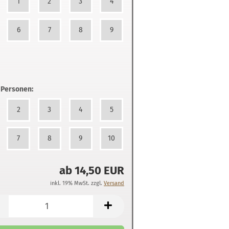
1
2
3
4
6
7
8
9
 Personen:
2
3
4
5
7
8
9
10
ab 14,50 EUR
inkl. 19% MwSt. zzgl.
Versand