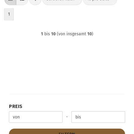
1
1
bis
10
(von insgesamt
10
)
PREIS
PREIS
Preis bis
-