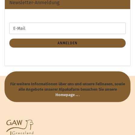
Newsletter-Anmeldung
WEITER
E-
ZUR
Mail
NEWSLETTER-
ANMELDUNG
ANMELDEN
Für weitere Informationen über uns und unsere Fellnasen, sowie
alle Angebote unserer Alpakafarm besuchen Sie unsere
Homepage→
.