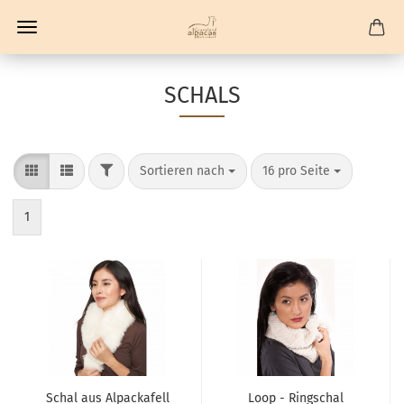
SCHALS
FILTER
Sortieren nach
pro Seite
Sortieren nach
16 pro Seite
1
Schal aus Alpackafell
Loop - Ringschal