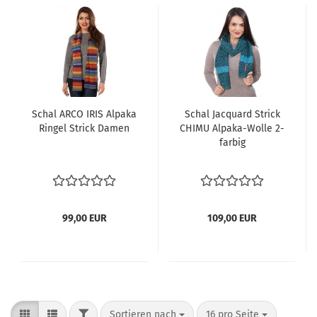
Schal ARCO IRIS Alpaka
Schal Jacquard Strick
Ringel Strick Damen
CHIMU Alpaka-Wolle 2-
farbig
99,00 EUR
109,00 EUR
FILTER
Sortieren nach
pro Seite
Sortieren nach
16 pro Seite