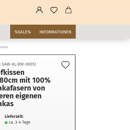
%SALE%
INFORMATIONEN
pakas
Auf
.:
GAW-KL-BW-0005
)
fkissen
den
80cm mit 100%
Merkzettel
akafasern von
eren eigenen
akas
Lieferzeit:
ca. 3-4 Tage