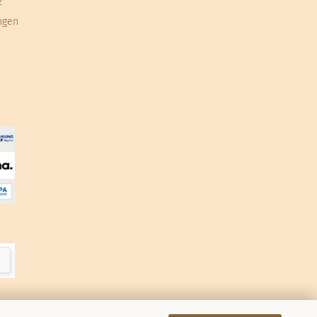
z
ngen