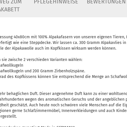
WEG ZUM
PFLEGEHINWEISE
BEWERTUNGEN
AKABETT
essung 40x80cm mit 100% Alpakafasern von unseren eigenen Tieren, I
efertigt wie eine Steppdecke. Wir lassen ca. 300 Gramm Alpakavlies in
eile der Alpakawolle auch im Kopfkissen wirksam werden können.
 sie zwische 2 verschieden Varianten wählen:
hafwollkugeln
hafwollkugeln und 200 Gramm Zirbenholzspäne.
rad des Kopfkissens können Sie entsprechend die Menge an Schafwol
 sehr behaglichen Duft. Dieser angenehme Duft kann zu einer wohltue
Jahrhunderten wegen des aromatischen Geruchs und der angeblichen p
heit geschätzt. Auch heute noch schwören viele Menschen auf die Eig
egionen gerne Schlafzimmermöbel, Innenverkleidungen und auch Kind
gestellt.