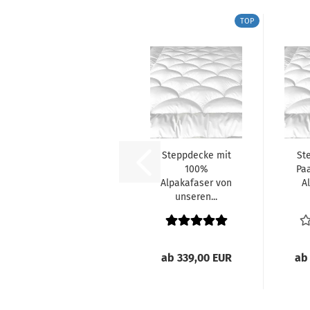
TOP
Steppdecke mit
St
100%
Pa
Alpakafaser von
Al
unseren...
ab 339,00 EUR
ab