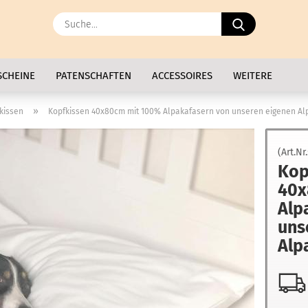
Suche...
SCHEINE
PATENSCHAFTEN
ACCESSOIRES
WEITERE
»
kissen
Kopfkissen 40x80cm mit 100% Alpakafasern von unseren eigenen Al
(Art.Nr
Kop
40x
Alp
uns
Alp