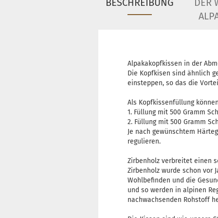
BESCHREIBUNG
DER 
ALP
Alpakakopfkissen in der Abm
Die Kopfkisen sind ähnlich g
einsteppen, so das die Vort
Als Kopfkissenfüllung können
1. Füllung mit 500 Gramm Sc
2. Füllung mit 500 Gramm Sc
Je nach gewünschtem Härteg
regulieren.
Zirbenholz verbreitet einen
Zirbenholz wurde schon vor 
Wohlbefinden und die Gesund
und so werden in alpinen R
nachwachsenden Rohstoff her