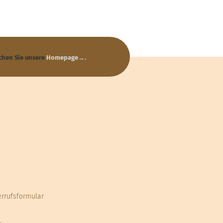
chen Sie unsere
Homepage→
.
errufsformular