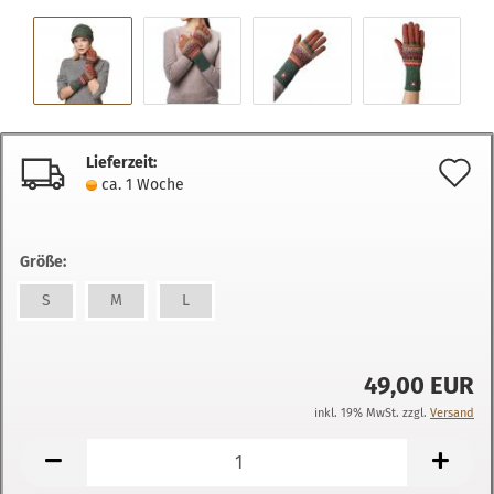
Lieferzeit:
A
ca. 1 Woche
d
M
Größe:
S
M
L
49,00 EUR
inkl. 19% MwSt. zzgl.
Versand