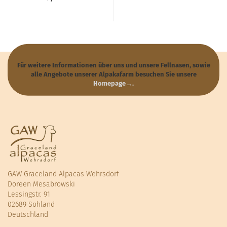
Für weitere Informationen über uns und unsere Fellnasen, sowie
alle Angebote unserer Alpakafarm besuchen Sie unsere
Homepage→
.
GAW Graceland Alpacas Wehrsdorf
Doreen Mesabrowski
Lessingstr. 91
02689 Sohland
Deutschland