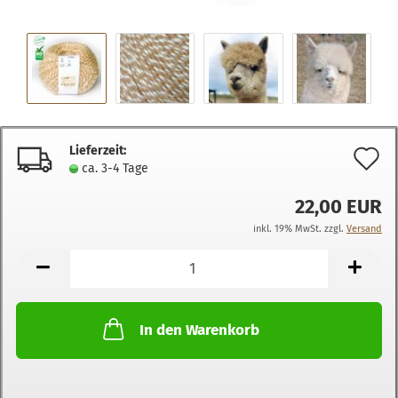
Lieferzeit:
A
ca. 3-4 Tage
d
22,00 EUR
M
inkl. 19% MwSt. zzgl.
Versand
In den Warenkorb